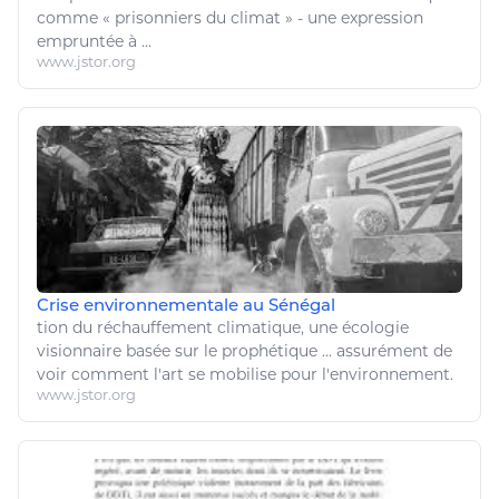
comme « prisonniers du
climat
» - une expression
empruntée à ...
www.jstor.org
Crise environnementale au Sénégal
tion du réchauffement
climatique
, une écologie
visionnaire basée sur le prophétique ... assurément de
voir comment l'
art
se mobilise pour l'
environnement
.
www.jstor.org