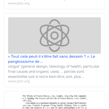
www.jstor.org
« Tout cela peut-il s'être fait sans dessein ? »: Le
panglossisme de ...
ologia” (general design, teleology of health, particular
final causes and organic uses). ... parties sont
essentielles soit à notre
bien
-
être
, soit, plus ...
www.jstor.org