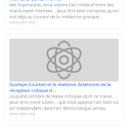
des Argonautes, nous voyons l'
art
médical entre des
mains expér mentées ... pour
être bien
comprise, qu'on
soit déjà au courant de la .médecine grecque ...
www.jstor.org
Gustave Courbet et le réalisme. Anatomie de la
réception critique d ...
Le grand nombre de textes critiques dont ce travail,
pour
être
mené à
bien
... que vous appelez l'
art
libre ou
art
indépendant, dans l'
art
démocratique jamais.
www.jstor.org