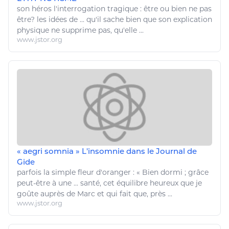
son héros l'interrogation tragique :
être
ou
bien
ne pas
être
? les idées de ... qu'il sache
bien
que son explication
physique
ne supprime pas, qu'elle ...
www.jstor.org
« aegri somnia » L'insomnie dans le Journal de
Gide
parfois la simple fleur d'oranger : «
Bien
dormi ; grâce
peut-
être
à une ...
santé
, cet équilibre heureux que je
goûte auprès de Marc et qui fait que, près ...
www.jstor.org