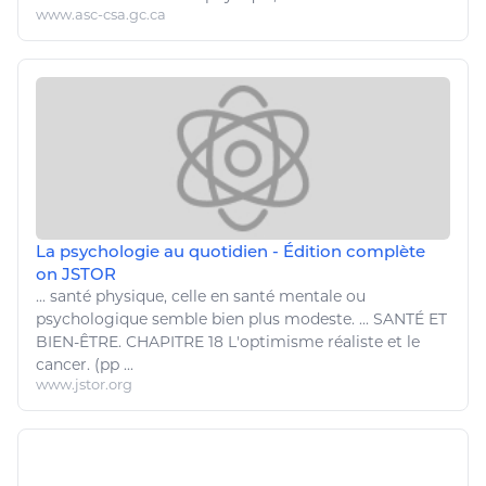
www.asc-csa.gc.ca
La psychologie au quotidien - Édition complète
on JSTOR
...
santé physique
, celle en
santé
mentale ou
psychologique semble bien plus modeste. ...
SANTÉ
ET
BIEN
-
ÊTRE
. CHAPITRE 18 L'optimisme réaliste et le
cancer. (pp ...
www.jstor.org