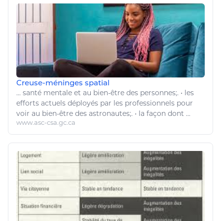
Creuse-méninges spatial
...
santé
mentale et au
bien
-
être
des personnes;. • les
efforts actuels déployés par les professionnels pour
voir au
bien
-
être
des astronautes;. • la façon dont ...
www.asc-csa.gc.ca