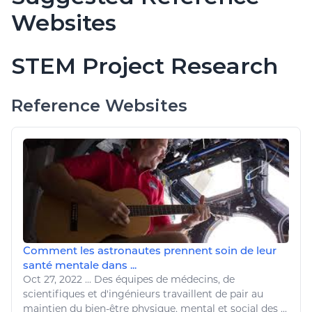
Websites
STEM Project Research
Reference Websites
Comment les astronautes prennent soin de leur
santé mentale dans ...
Oct 27, 2022
...
Des équipes de médecins, de
scientifiques et d'ingénieurs travaillent de pair au
maintien du
bien
-
être physique
, mental et social des ...