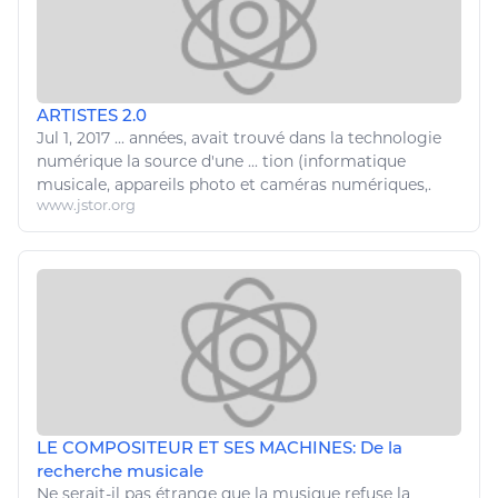
ARTISTES 2.0
Jul 1, 2017
...
années, avait trouvé dans la
technologie
numérique
la source d'une ... tion (informatique
musicale
, appareils photo et caméras
numériques
,.
www.jstor.org
LE COMPOSITEUR ET SES MACHINES: De la
recherche musicale
Ne serait-il pas étrange que la
musique
refuse la