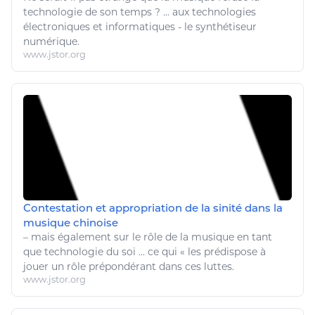
technologie
de son temps ? ... aux
technologies
électroniques et informatiques - le synthétiseur
numérique
.
www.jstor.org
Contestation et appropriation de la sinité dans la
musique chinoise
– mais également sur le rôle de la
musique
en tant
que
technologie
du soi ... ce qui « les prédispose à
jouer
un rôle prépondérant dans ces luttes.
www.jstor.org