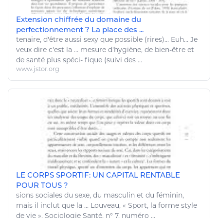
Extension chiffrée du domaine du
perfectionnement ? La place des ...
tenaire, d'
être
aussi
sexy
que possible (rires)… Euh… Je
veux dire c'est la ... mesure d'hygiène, de
bien
-
être
et
de
santé
plus spéci- fique (suivi des ...
www.jstor.org
LE CORPS SPORTIF: UN CAPITAL RENTABLE
POUR TOUS ?
sions sociales du sexe, du masculin et du féminin,
mais il inclut que la ... Louveau, « Sport, la forme style
de vie »,
Sociologie Santé
, n° 7, numéro ...