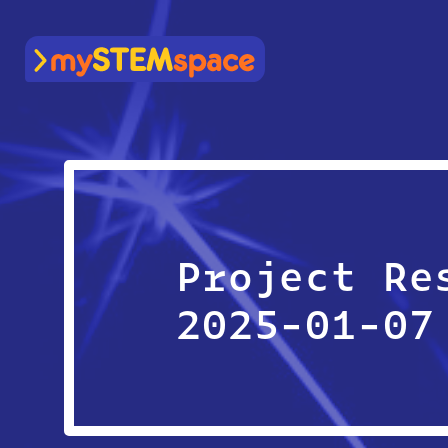
mySTEMspace
Project Re
2025-01-07