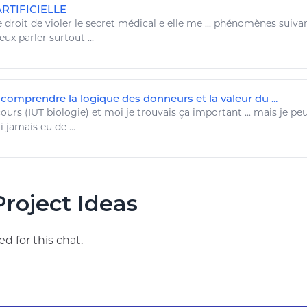
RTIFICIELLE
e droit de violer le secret médical
e
elle me ... phénomènes suivan
veux
parler surtout ...
comprendre la logique des donneurs et la valeur du ...
cours
(IUT
biologie
) et moi
je
trouvais ça important ... mais
je pe
i jamais eu de ...
roject Ideas
d for this chat.