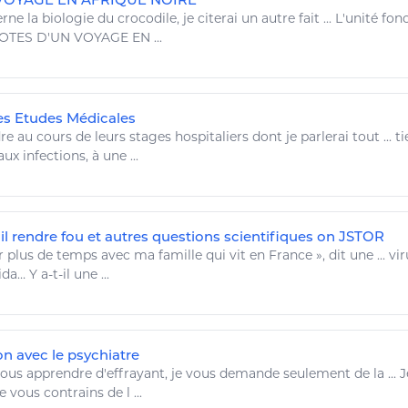
erne la
biologie
du crocodile,
je
citerai un autre fait ... L'unité f
 NOTES D'UN VOYAGE EN ...
es Etudes Médicales
re
au
cours
de leurs stages hospitaliers dont
je
parlerai tout ... ti
aux
infections
, à une ...
il rendre fou et autres questions scientifiques on JSTOR
 plus de temps avec ma famille qui vit en France », dit une ... vi
ida… Y a-t-il une ...
on avec le psychiatre
vous
apprendre
d'effrayant,
je
vous demande seulement de la ...
J
je
vous contrains de l ...