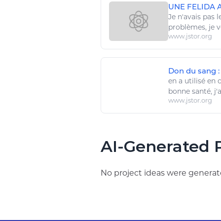
UNE FELIDA A
Je
n'avais pas l
problèmes,
je 
www.jstor.org
Don du sang : 
en a utilisé en
bonne santé, j'a
www.jstor.org
AI-Generated P
No project ideas were generate