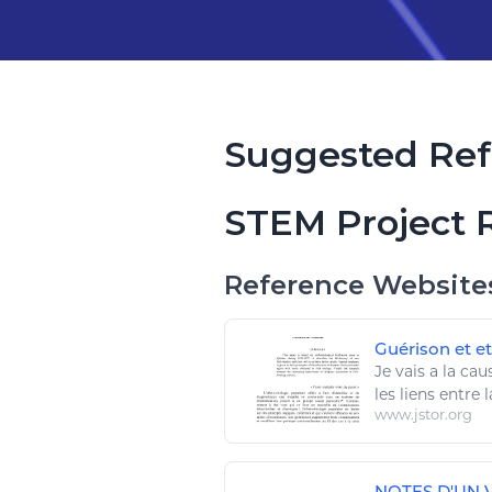
Suggested Ref
STEM Project 
Reference Website
Guérison et e
Je
vais a la cau
les liens entre 
www.jstor.org
NOTES D'UN 