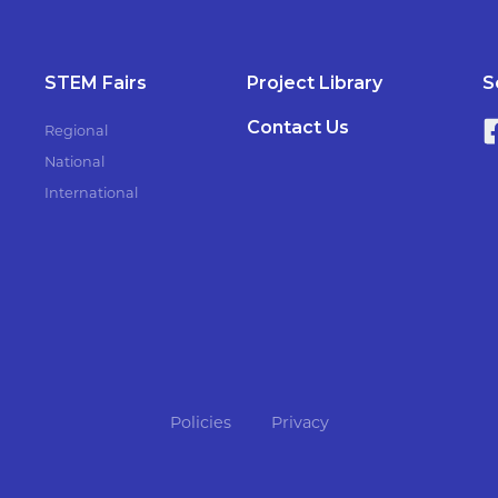
STEM Fairs
Project Library
S
Contact Us
Regional
National
International
Policies
Privacy