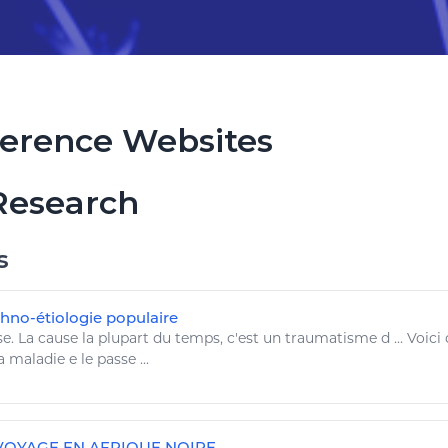
erence Websites
Research
s
thno-étiologie populaire
se. La cause la plupart du temps, c'est un traumatisme d ... Voi
la
maladie e
le passe ...
VOYAGE EN AFRIQUE NOIRE