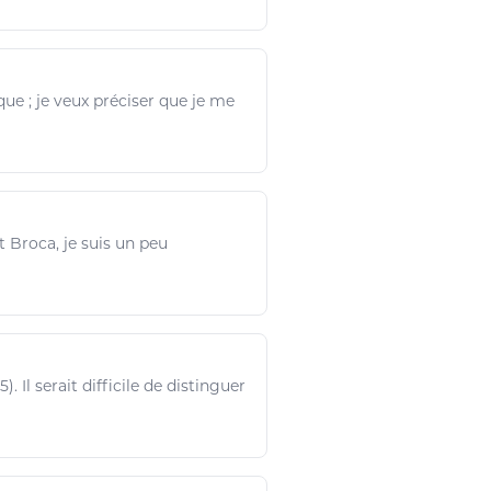
que ;
je veux
préciser que
je
me
it Broca,
je
suis un peu
5). Il serait difficile de distinguer