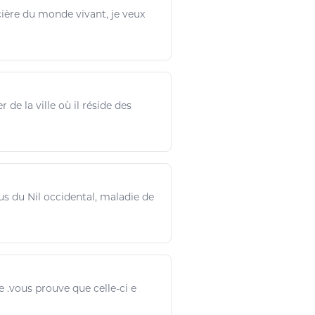
oncière du monde vivant,
je veux
er de la ville où il réside des
rus du Nil occidental,
maladie
de
e
.vous prouve que celle-ci
e