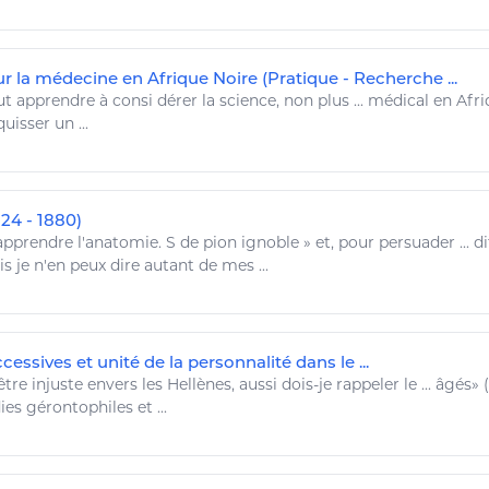
r la médecine en Afrique Noire (Pratique - Recherche ...
aut
apprendre
à consi dérer la science, non plus ... médical en Afri
uisser un ...
24 - 1880)
apprendre
l'anatomie. S de pion ignoble » et, pour persuader ... d
is
je
n'en
peux
dire autant de mes ...
cessives et unité de la personnalité dans le ...
tre injuste envers les Hellènes, aussi dois-
je
rappeler le ... âgés» (
ies
gérontophiles et ...