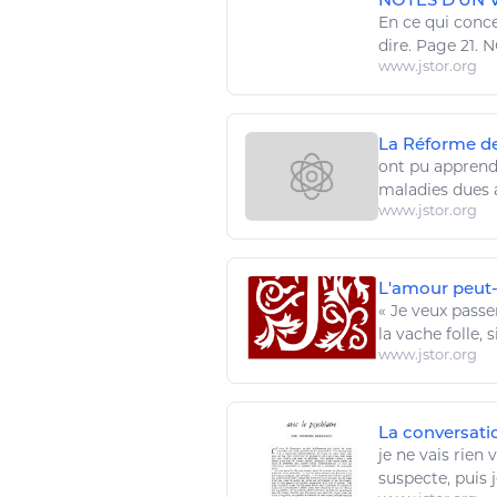
En ce qui conc
dire. Page 21.
www.jstor.org
La Réforme d
ont pu
apprend
maladies
dues 
www.jstor.org
L'amour peut-
«
Je veux
passer
la vache folle, s
www.jstor.org
La conversati
je
ne vais rien 
suspecte, puis