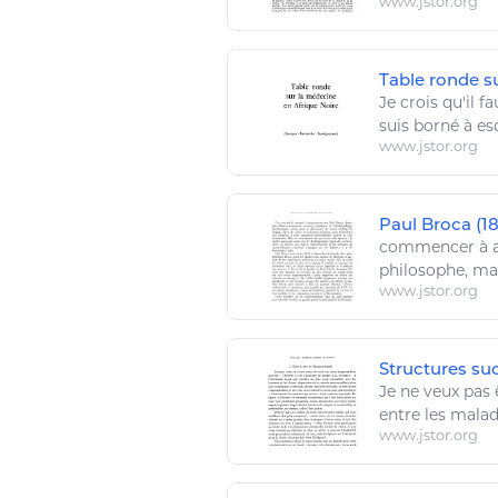
www.jstor.org
Table ronde su
Je
crois qu'il f
suis borné à esq
www.jstor.org
Paul Broca (18
commencer à
philosophe, ma
www.jstor.org
Structures suc
Je
ne
veux
pas ê
entre les
malad
www.jstor.org