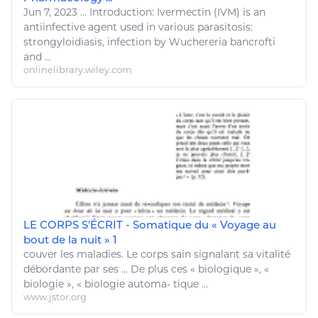
Jun 7, 2023
...
Introduction: Ivermectin (IVM) is an
antiinfective agent used in various parasitosis:
strongyloidiasis,
infection
by Wuchereria bancrofti
and ...
onlinelibrary.wiley.com
LE CORPS S'ÉCRIT - Somatique du « Voyage au
bout de la nuit » 1
couver les
maladies
. Le corps sain signalant sa vitalité
débordante par ses ... De plus ces « biologique », «
biologie
», «
biologie
automa- tique ...
www.jstor.org