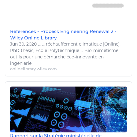
References - Process Engineering Renewal 2 -
Wiley Online Library
Jun 30, 2020
...
... réchauffement
climatique
[Online].
PhD thesis, École Polytechnique ... Bio-mimétisme :
outils pour une démarche éco-innovante en
ingénierie
.
onlinelibrary.wiley.com
Rapport sur la Stratégie ministérielle de